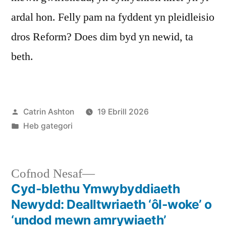
ardal hon. Felly pam na fyddent yn pleidleisio
dros Reform? Does dim byd yn newid, ta
beth.
Cofnodwyd
Catrin Ashton
19 Ebrill 2026
ar
Cofnodwyd
Heb gategori
ar
Cofnod
Cofnod Nesaf
nesaf:
Cyd-blethu Ymwybyddiaeth
Llywio
Newydd: Dealltwriaeth ‘ôl-woke’ o
cofnod
‘undod mewn amrywiaeth’