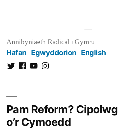
Mynd
i'r
cynnwys
Annibyniaeth Radical i Gymru
Hafan
Egwyddorion
English
Twitter
Facebook
YouTube
Instagram
Pam Reform? Cipolwg
o’r Cymoedd