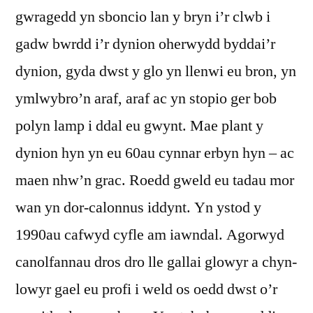
gwragedd yn sboncio lan y bryn i’r clwb i
gadw bwrdd i’r dynion oherwydd byddai’r
dynion, gyda dwst y glo yn llenwi eu bron, yn
ymlwybro’n araf, araf ac yn stopio ger bob
polyn lamp i ddal eu gwynt. Mae plant y
dynion hyn yn eu 60au cynnar erbyn hyn – ac
maen nhw’n grac. Roedd gweld eu tadau mor
wan yn dor-calonnus iddynt. Yn ystod y
1990au cafwyd cyfle am iawndal. Agorwyd
canolfannau dros dro lle gallai glowyr a chyn-
lowyr gael eu profi i weld os oedd dwst o’r