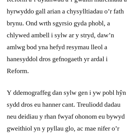
hyrwyddo gall arian a chysylltiadau o’r fath
brynu. Ond wrth sgyrsio gyda phobl, a
chlywed ambell i sylw ar y stryd, daw’n
amlwg bod yna hefyd resymau lleol a
hanesyddol dros gefnogaeth yr ardal i
Reform.
Y ddemograffeg dan sylw gen i yw pobl hŷn
sydd dros eu hanner cant. Treuliodd dadau
neu deidiau y rhan fwyaf ohonom eu bywyd
gweithiol yn y pyllau glo, ac mae nifer o’r