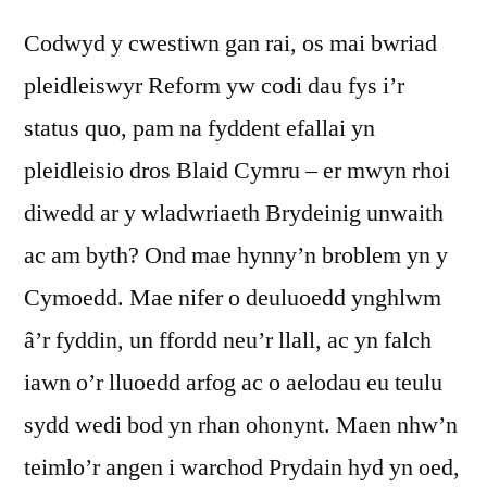
Codwyd y cwestiwn gan rai, os mai bwriad
pleidleiswyr Reform yw codi dau fys i’r
status quo, pam na fyddent efallai yn
pleidleisio dros Blaid Cymru – er mwyn rhoi
diwedd ar y wladwriaeth Brydeinig unwaith
ac am byth? Ond mae hynny’n broblem yn y
Cymoedd. Mae nifer o deuluoedd ynghlwm
â’r fyddin, un ffordd neu’r llall, ac yn falch
iawn o’r lluoedd arfog ac o aelodau eu teulu
sydd wedi bod yn rhan ohonynt. Maen nhw’n
teimlo’r angen i warchod Prydain hyd yn oed,