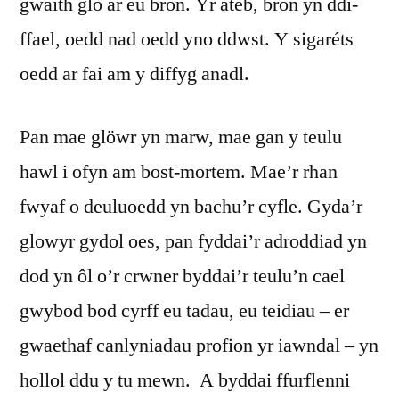
gwaith glo ar eu bron. Yr ateb, bron yn ddi-
ffael, oedd nad oedd yno ddwst. Y sigaréts
oedd ar fai am y diffyg anadl.
Pan mae glöwr yn marw, mae gan y teulu
hawl i ofyn am bost-mortem. Mae’r rhan
fwyaf o deuluoedd yn bachu’r cyfle. Gyda’r
glowyr gydol oes, pan fyddai’r adroddiad yn
dod yn ôl o’r crwner byddai’r teulu’n cael
gwybod bod cyrff eu tadau, eu teidiau – er
gwaethaf canlyniadau profion yr iawndal – yn
hollol ddu y tu mewn. A byddai ffurflenni