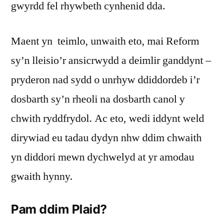
gwyrdd fel rhywbeth cynhenid dda.
Maent yn teimlo, unwaith eto, mai Reform
sy’n lleisio’r ansicrwydd a deimlir ganddynt –
pryderon nad sydd o unrhyw ddiddordeb i’r
dosbarth sy’n rheoli na dosbarth canol y
chwith ryddfrydol. Ac eto, wedi iddynt weld
dirywiad eu tadau dydyn nhw ddim chwaith
yn diddori mewn dychwelyd at yr amodau
gwaith hynny.
Pam ddim Plaid?