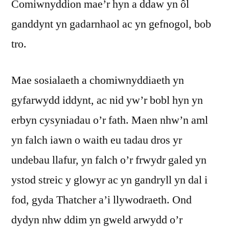
Comiwnyddion mae’r hyn a ddaw yn ôl
ganddynt yn gadarnhaol ac yn gefnogol, bob
tro.
Mae sosialaeth a chomiwnyddiaeth yn
gyfarwydd iddynt, ac nid yw’r bobl hyn yn
erbyn cysyniadau o’r fath. Maen nhw’n aml
yn falch iawn o waith eu tadau dros yr
undebau llafur, yn falch o’r frwydr galed yn
ystod streic y glowyr ac yn gandryll yn dal i
fod, gyda Thatcher a’i llywodraeth. Ond
dydyn nhw ddim yn gweld arwydd o’r