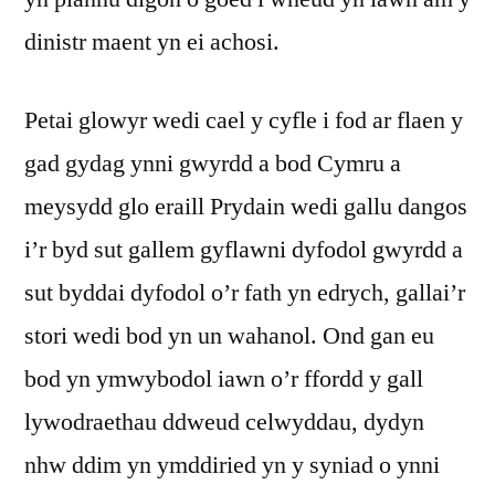
dinistr maent yn ei achosi.
Petai glowyr wedi cael y cyfle i fod ar flaen y
gad gydag ynni gwyrdd a bod Cymru a
meysydd glo eraill Prydain wedi gallu dangos
i’r byd sut gallem gyflawni dyfodol gwyrdd a
sut byddai dyfodol o’r fath yn edrych, gallai’r
stori wedi bod yn un wahanol. Ond gan eu
bod yn ymwybodol iawn o’r ffordd y gall
lywodraethau ddweud celwyddau, dydyn
nhw ddim yn ymddiried yn y syniad o ynni