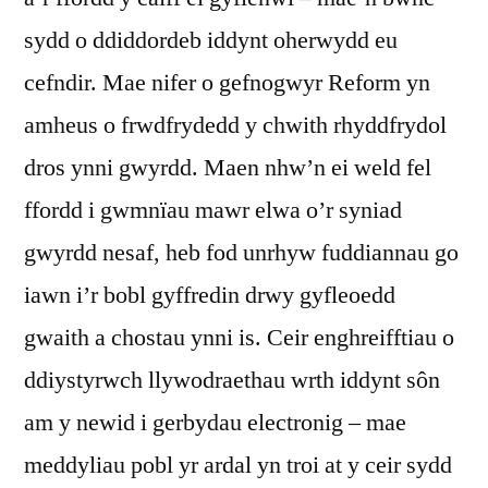
sydd o ddiddordeb iddynt oherwydd eu
cefndir. Mae nifer o gefnogwyr Reform yn
amheus o frwdfrydedd y chwith rhyddfrydol
dros ynni gwyrdd. Maen nhw’n ei weld fel
ffordd i gwmnïau mawr elwa o’r syniad
gwyrdd nesaf, heb fod unrhyw fuddiannau go
iawn i’r bobl gyffredin drwy gyfleoedd
gwaith a chostau ynni is. Ceir enghreifftiau o
ddiystyrwch llywodraethau wrth iddynt sôn
am y newid i gerbydau electronig – mae
meddyliau pobl yr ardal yn troi at y ceir sydd