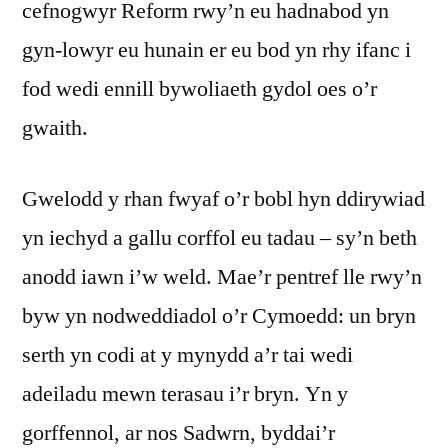
cefnogwyr Reform rwy’n eu hadnabod yn
gyn-lowyr eu hunain er eu bod yn rhy ifanc i
fod wedi ennill bywoliaeth gydol oes o’r
gwaith.
Gwelodd y rhan fwyaf o’r bobl hyn ddirywiad
yn iechyd a gallu corffol eu tadau – sy’n beth
anodd iawn i’w weld. Mae’r pentref lle rwy’n
byw yn nodweddiadol o’r Cymoedd: un bryn
serth yn codi at y mynydd a’r tai wedi
adeiladu mewn terasau i’r bryn. Yn y
gorffennol, ar nos Sadwrn, byddai’r