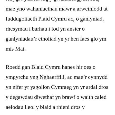
mae yno wahaniaethau mawr a arweiniodd at
fuddugoliaeth Plaid Cymru ac, o ganlyniad,
rhesymau i barhau i fod yn ansicr o
ganlyniadau’r etholiad yn yr hen faes glo ym
mis Mai.
Roedd gan Blaid Cymru hanes hir oes o
ymgyrchu yng Nghaerffili, ac mae’r cynnydd
yn nifer yr ysgolion Cymraeg yn yr ardal dros
y degawdau diwethaf yn brawf o waith caled
aelodau lleol y blaid a rhieni dros y