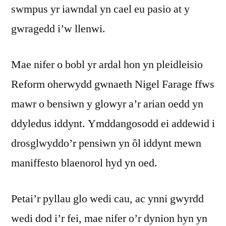
swmpus yr iawndal yn cael eu pasio at y
gwragedd i’w llenwi.
Mae nifer o bobl yr ardal hon yn pleidleisio
Reform oherwydd gwnaeth Nigel Farage ffws
mawr o bensiwn y glowyr a’r arian oedd yn
ddyledus iddynt. Ymddangosodd ei addewid i
drosglwyddo’r pensiwn yn ôl iddynt mewn
maniffesto blaenorol hyd yn oed.
Petai’r pyllau glo wedi cau, ac ynni gwyrdd
wedi dod i’r fei, mae nifer o’r dynion hyn yn