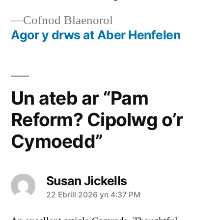
Cofnod
Cofnod Blaenorol
blaenorol:
Agor y drws at Aber Henfelen
Un ateb ar “Pam
Reform? Cipolwg o’r
Cymoedd”
Susan Jickells
yn
22 Ebrill 2026 yn 4:37 PM
dweud: