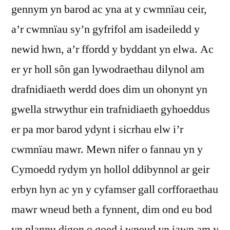
gennym yn barod ac yna at y cwmnïau ceir,
a’r cwmnïau sy’n gyfrifol am isadeiledd y
newid hwn, a’r ffordd y byddant yn elwa. Ac
er yr holl sôn gan lywodraethau dilynol am
drafnidiaeth werdd does dim un ohonynt yn
gwella strwythur ein trafnidiaeth gyhoeddus
er pa mor barod ydynt i sicrhau elw i’r
cwmnïau mawr. Mewn nifer o fannau yn y
Cymoedd rydym yn hollol ddibynnol ar geir
erbyn hyn ac yn y cyfamser gall corfforaethau
mawr wneud beth a fynnent, dim ond eu bod
yn plannu digon o goed i wneud yn iawn am y