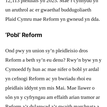
12,113 pleidlais yn 2025. Mae’r cynnydd yn
un aruthrol ac er gwaethaf buddugoliaeth
Plaid Cymru mae Reform yn gwneud yn dda.
‘Pobl’ Reform
Ond pwy yn union sy’n pleidleisio dros
Reform a beth sy’n eu denu? Rwy’n byw yn y
Cymoedd fy hun ac mae nifer o bobl yr ardal
yn cefnogi Reform ac yn bwriadu rhoi eu
pleidlais iddynt ym mis Mai. Mae llawer o
sôn yn y cyfryngau am effaith arian tramor ar
Reform a’r dylanwad a’r gwaith marchnata a