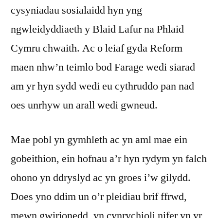
cysyniadau sosialaidd hyn yng
ngwleidyddiaeth y Blaid Lafur na Phlaid
Cymru chwaith. Ac o leiaf gyda Reform
maen nhw’n teimlo bod Farage wedi siarad
am yr hyn sydd wedi eu cythruddo pan nad
oes unrhyw un arall wedi gwneud.
Mae pobl yn gymhleth ac yn aml mae ein
gobeithion, ein hofnau a’r hyn rydym yn falch
ohono yn ddryslyd ac yn groes i’w gilydd.
Does yno ddim un o’r pleidiau brif ffrwd,
mewn gwirionedd, yn cynrychioli nifer yn yr