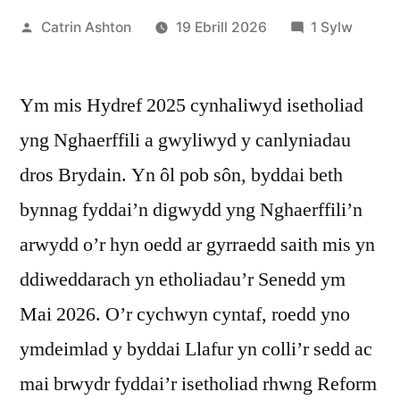
Cofnodwyd
ar
Catrin Ashton
19 Ebrill 2026
1 Sylw
ar
Pam
Reform
Ym mis Hydref 2025 cynhaliwyd isetholiad
Cipolw
o’r
yng Nghaerffili a gwyliwyd y canlyniadau
Cymoe
dros Brydain. Yn ôl pob sôn, byddai beth
bynnag fyddai’n digwydd yng Nghaerffili’n
arwydd o’r hyn oedd ar gyrraedd saith mis yn
ddiweddarach yn etholiadau’r Senedd ym
Mai 2026. O’r cychwyn cyntaf, roedd yno
ymdeimlad y byddai Llafur yn colli’r sedd ac
mai brwydr fyddai’r isetholiad rhwng Reform