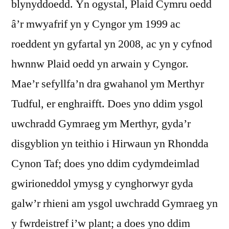
blynyddoedd. Yn ogystal, Plaid Cymru oedd
â’r mwyafrif yn y Cyngor ym 1999 ac
roeddent yn gyfartal yn 2008, ac yn y cyfnod
hwnnw Plaid oedd yn arwain y Cyngor.
Mae’r sefyllfa’n dra gwahanol ym Merthyr
Tudful, er enghraifft. Does yno ddim ysgol
uwchradd Gymraeg ym Merthyr, gyda’r
disgyblion yn teithio i Hirwaun yn Rhondda
Cynon Taf; does yno ddim cydymdeimlad
gwirioneddol ymysg y cynghorwyr gyda
galw’r rhieni am ysgol uwchradd Gymraeg yn
y fwrdeistref i’w plant; a does yno ddim