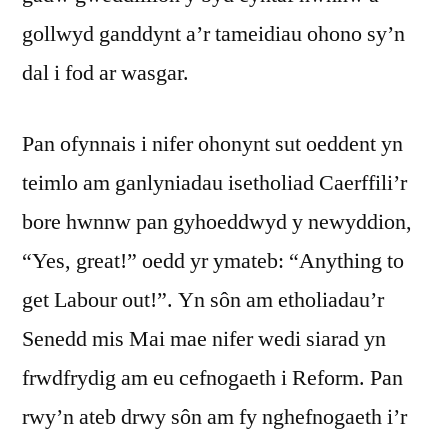
gollwyd ganddynt a’r tameidiau ohono sy’n
dal i fod ar wasgar.
Pan ofynnais i nifer ohonynt sut oeddent yn
teimlo am ganlyniadau isetholiad Caerffili’r
bore hwnnw pan gyhoeddwyd y newyddion,
“Yes, great!” oedd yr ymateb: “Anything to
get Labour out!”. Yn sôn am etholiadau’r
Senedd mis Mai mae nifer wedi siarad yn
frwdfrydig am eu cefnogaeth i Reform. Pan
rwy’n ateb drwy sôn am fy nghefnogaeth i’r