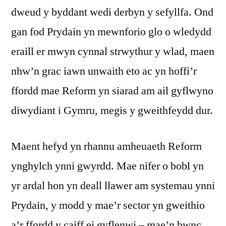
dweud y byddant wedi derbyn y sefyllfa. Ond
gan fod Prydain yn mewnforio glo o wledydd
eraill er mwyn cynnal strwythur y wlad, maen
nhw’n grac iawn unwaith eto ac yn hoffi’r
ffordd mae Reform yn siarad am ail gyflwyno
diwydiant i Gymru, megis y gweithfeydd dur.
Maent hefyd yn rhannu amheuaeth Reform
ynghylch ynni gwyrdd. Mae nifer o bobl yn
yr ardal hon yn deall llawer am systemau ynni
Prydain, y modd y mae’r sector yn gweithio
a’r ffordd y caiff ei gyflenwi – mae’n bwnc