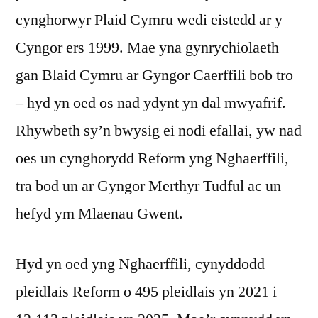
cynghorwyr Plaid Cymru wedi eistedd ar y
Cyngor ers 1999. Mae yna gynrychiolaeth
gan Blaid Cymru ar Gyngor Caerffili bob tro
– hyd yn oed os nad ydynt yn dal mwyafrif.
Rhywbeth sy’n bwysig ei nodi efallai, yw nad
oes un cynghorydd Reform yng Nghaerffili,
tra bod un ar Gyngor Merthyr Tudful ac un
hefyd ym Mlaenau Gwent.
Hyd yn oed yng Nghaerffili, cynyddodd
pleidlais Reform o 495 pleidlais yn 2021 i