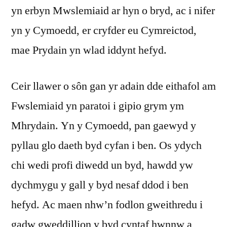
yn erbyn Mwslemiaid ar hyn o bryd, ac i nifer
yn y Cymoedd, er cryfder eu Cymreictod,
mae Prydain yn wlad iddynt hefyd.
Ceir llawer o sôn gan yr adain dde eithafol am
Fwslemiaid yn paratoi i gipio grym ym
Mhrydain. Yn y Cymoedd, pan gaewyd y
pyllau glo daeth byd cyfan i ben. Os ydych
chi wedi profi diwedd un byd, hawdd yw
dychmygu y gall y byd nesaf ddod i ben
hefyd. Ac maen nhw’n fodlon gweithredu i
gadw gweddillion y byd cyntaf hwnnw a