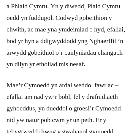
a Phlaid Cymru. Yn y diwedd, Plaid Cymru
oedd yn fuddugol. Codwyd gobeithion y
chwith, ac mae yna ymdeimlad o hyd, efallai,
bod yr hyn a ddigwyddodd yng Nghaerffili’n
arwydd gobeithiol o’r canlyniadau ehangach
yn dilyn yr etholiad mis nesaf.
Mae’r Cymoedd yn ardal weddol fawr ac –
efallai am nad yw’r bobl, fel y drafnidiaeth
gyhoeddus, yn dueddol o groesi’r Cymoedd
–
nid yw natur pob cwm yr un peth. Er y
tebygrwydd rhwng y gwahanol gymoedd,