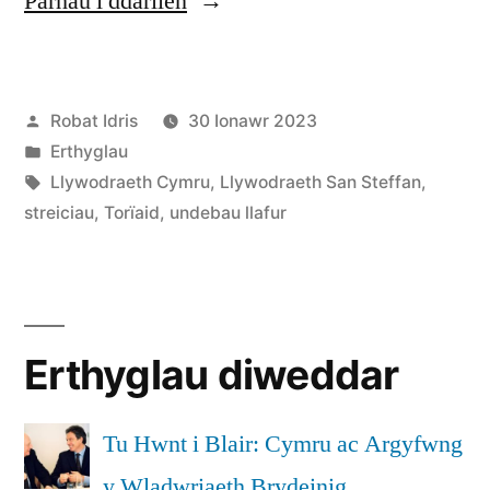
Parhau i ddarllen
Mae
dyfodol
Cofnodwyd
Robat Idris
30 Ionawr 2023
pob
ar
Cofnodwyd
Erthyglau
un
ar
Tagiau:
Llywodraeth Cymru
,
Llywodraeth San Steffan
,
ohonom
streiciau
,
Torïaid
,
undebau llafur
yn
dibynnu
ar
Erthyglau diweddar
hyn”
Tu Hwnt i Blair: Cymru ac Argyfwng
y Wladwriaeth Brydeinig