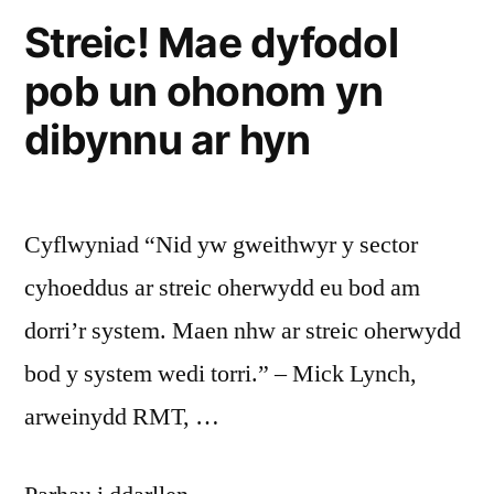
Streic! Mae dyfodol
pob un ohonom yn
dibynnu ar hyn
Cyflwyniad “Nid yw gweithwyr y sector
cyhoeddus ar streic oherwydd eu bod am
dorri’r system. Maen nhw ar streic oherwydd
bod y system wedi torri.” – Mick Lynch,
arweinydd RMT, …
“Streic!