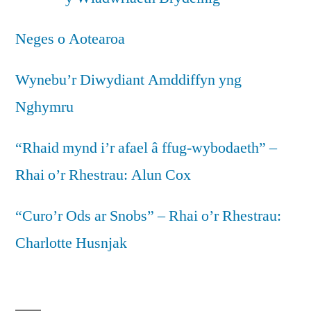
Neges o Aotearoa
Wynebu’r Diwydiant Amddiffyn yng
Nghymru
“Rhaid mynd i’r afael â ffug-wybodaeth” –
Rhai o’r Rhestrau: Alun Cox
“Curo’r Ods ar Snobs” – Rhai o’r Rhestrau:
Charlotte Husnjak