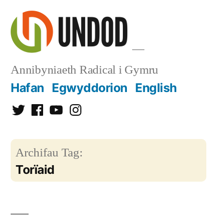
Mynd
i'r
cynnwys
Annibyniaeth Radical i Gymru
Hafan
Egwyddorion
English
Twitter
Facebook
YouTube
Instagram
Archifau Tag:
Torïaid