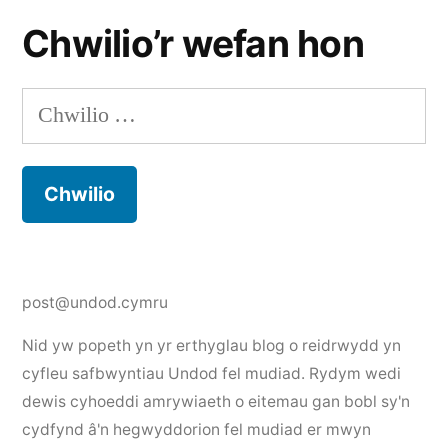
Chwilio’r wefan hon
Chwilio
am:
post@undod.cymru
Nid yw popeth yn yr erthyglau blog o reidrwydd yn
cyfleu safbwyntiau Undod fel mudiad. Rydym wedi
dewis cyhoeddi amrywiaeth o eitemau gan bobl sy'n
cydfynd â'n hegwyddorion fel mudiad er mwyn