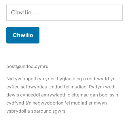
Chwilio
am:
post@undod.cymru
Nid yw popeth yn yr erthyglau blog o reidrwydd yn
cyfleu safbwyntiau Undod fel mudiad. Rydym wedi
dewis cyhoeddi amrywiaeth o eitemau gan bobl sy'n
cydfynd â'n hegwyddorion fel mudiad er mwyn
ysbrydoli a sbarduno sgwrs.