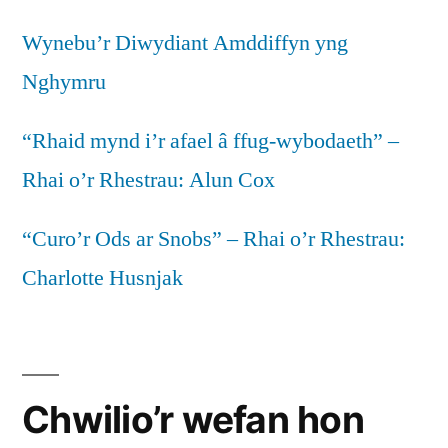
Wynebu’r Diwydiant Amddiffyn yng
Nghymru
“Rhaid mynd i’r afael â ffug-wybodaeth” –
Rhai o’r Rhestrau: Alun Cox
“Curo’r Ods ar Snobs” – Rhai o’r Rhestrau:
Charlotte Husnjak
Chwilio’r wefan hon