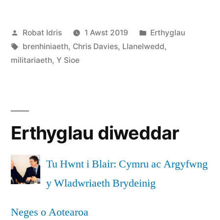
a’r
Cofnodwyd
Cofnodwyd
Robat Idris
1 Awst 2019
Erthyglau
Steddfod:
ar
Tagiau:
ar
brenhiniaeth
,
Chris Davies
,
Llanelwedd
,
bonedd
militariaeth
,
Y Sioe
a
gwrêng”
Erthyglau diweddar
Tu Hwnt i Blair: Cymru ac Argyfwng
y Wladwriaeth Brydeinig
Neges o Aotearoa