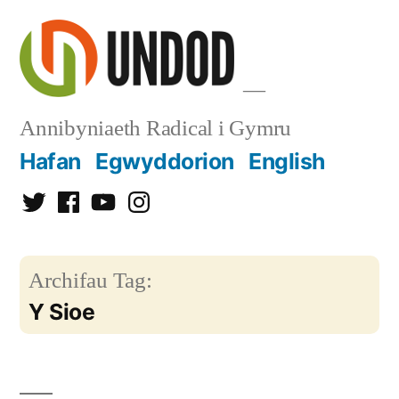
Mynd
i'r
cynnwys
Annibyniaeth Radical i Gymru
Hafan
Egwyddorion
English
Twitter
Facebook
YouTube
Instagram
Archifau Tag:
Y Sioe