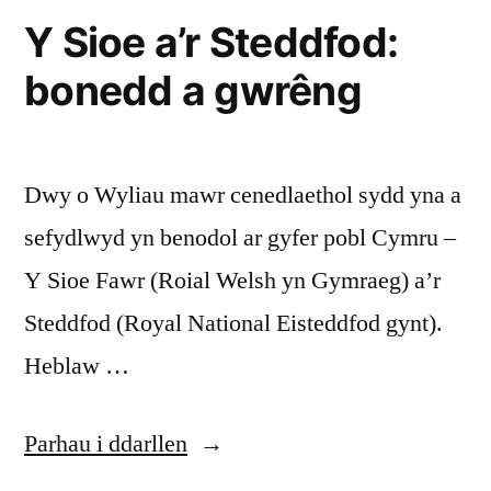
Y Sioe a’r Steddfod:
bonedd a gwrêng
Dwy o Wyliau mawr cenedlaethol sydd yna a
sefydlwyd yn benodol ar gyfer pobl Cymru –
Y Sioe Fawr (Roial Welsh yn Gymraeg) a’r
Steddfod (Royal National Eisteddfod gynt).
Heblaw …
“Y
Parhau i ddarllen
Sioe