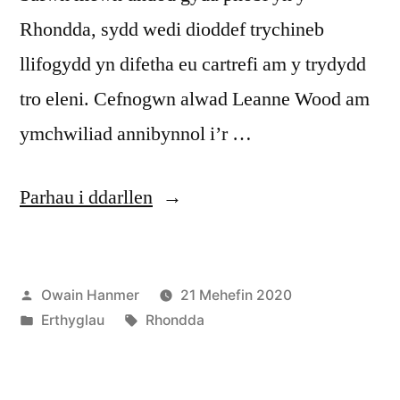
Rhondda, sydd wedi dioddef trychineb
llifogydd yn difetha eu cartrefi am y trydydd
tro eleni. Cefnogwn alwad Leanne Wood am
ymchwiliad annibynnol i’r …
“Methiant
Parhau i ddarllen
gwleidyddol
yw’r
Cofnodwyd
Owain Hanmer
21 Mehefin 2020
llifogydd
ar
Cofnodwyd
Tagiau:
Erthyglau
Rhondda
yn
ar
y