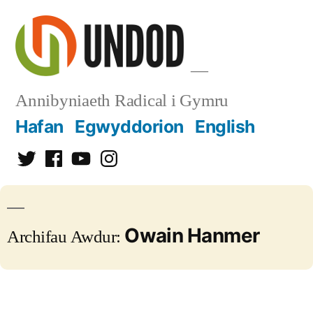
Mynd
i'r
cynnwys
Annibyniaeth Radical i Gymru
Hafan
Egwyddorion
English
Twitter
Facebook
YouTube
Instagram
Owain Hanmer
Archifau Awdur: