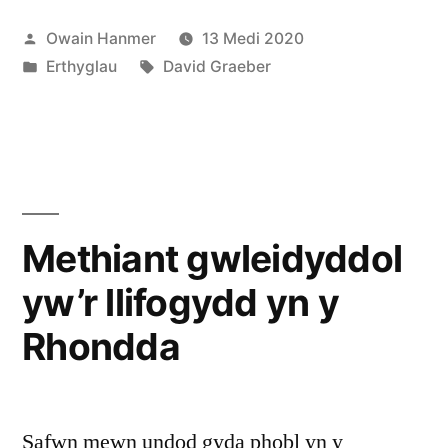
David
Cofnodwyd
Owain Hanmer
13 Medi 2020
Graeber”
ar
Cofnodwyd
Tagiau:
Erthyglau
David Graeber
ar
Methiant gwleidyddol
yw’r llifogydd yn y
Rhondda
Safwn mewn undod gyda phobl yn y