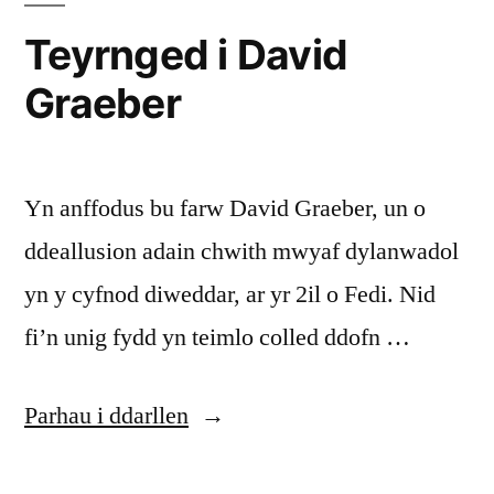
Teyrnged i David
Graeber
Yn anffodus bu farw David Graeber, un o
ddeallusion adain chwith mwyaf dylanwadol
yn y cyfnod diweddar, ar yr 2il o Fedi. Nid
fi’n unig fydd yn teimlo colled ddofn …
“Teyrnged
Parhau i ddarllen
i