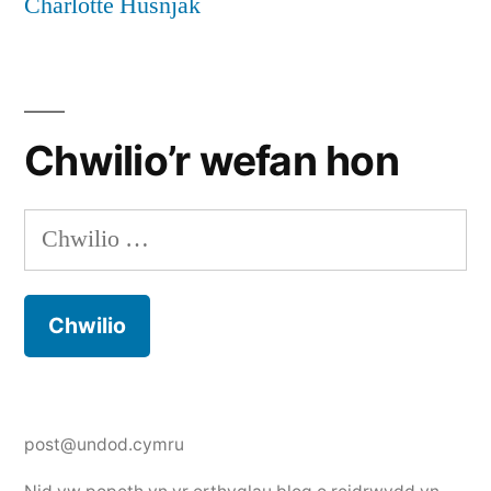
Charlotte Husnjak
Chwilio’r wefan hon
Chwilio
am:
post@undod.cymru