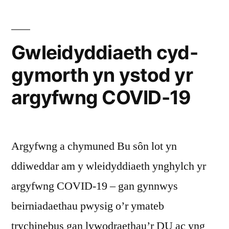
Rhondda”
Gwleidyddiaeth cyd-
gymorth yn ystod yr
argyfwng COVID-19
Argyfwng a chymuned Bu sôn lot yn
ddiweddar am y wleidyddiaeth ynghylch yr
argyfwng COVID-19 – gan gynnwys
beirniadaethau pwysig o’r ymateb
trychinebus gan lywodraethau’r DU ac yng