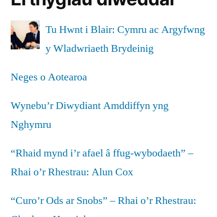
Tu Hwnt i Blair: Cymru ac Argyfwng
y Wladwriaeth Brydeinig
Neges o Aotearoa
Wynebu’r Diwydiant Amddiffyn yng
Nghymru
“Rhaid mynd i’r afael â ffug-wybodaeth” –
Rhai o’r Rhestrau: Alun Cox
“Curo’r Ods ar Snobs” – Rhai o’r Rhestrau: