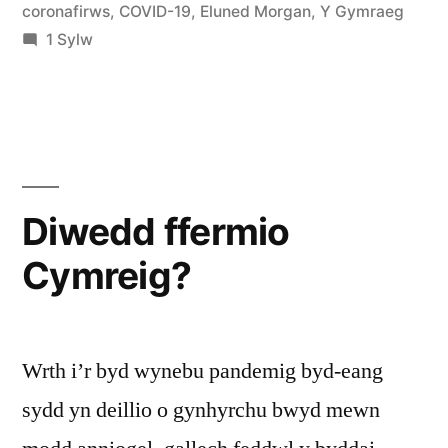
coronafirws
,
COVID-19
,
Eluned Morgan
,
Y Gymraeg
ar
1 Sylw
Rhifyddeg
poblyddiaeth
Diwedd ffermio
Cymreig?
Wrth i’r byd wynebu pandemig byd-eang
sydd yn deillio o gynhyrchu bwyd mewn