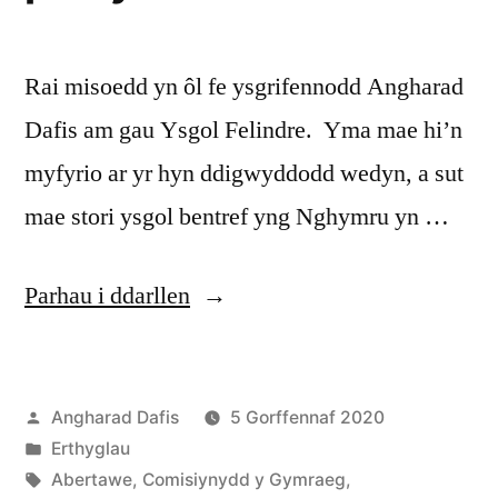
ar
werth
Rai misoedd yn ôl fe ysgrifennodd Angharad
Dafis am gau Ysgol Felindre. Yma mae hi’n
myfyrio ar yr hyn ddigwyddodd wedyn, a sut
mae stori ysgol bentref yng Nghymru yn …
“Rhifyddeg
Parhau i ddarllen
poblyddiaeth”
Cofnodwyd
Angharad Dafis
5 Gorffennaf 2020
ar
Cofnodwyd
Erthyglau
ar
Tagiau:
Abertawe
,
Comisiynydd y Gymraeg
,