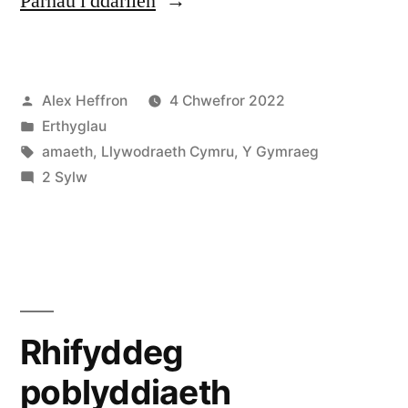
Parhau i ddarllen
gipio
tir
Cofnodwyd
Alex Heffron
4 Chwefror 2022
i’r
ar
Cofnodwyd
Erthyglau
argyfwng
ar
Tagiau:
amaeth
,
Llywodraeth Cymru
,
Y Gymraeg
tai:
ar
2 Sylw
O
Nid
gipio
yw
tir
i’r
Cymru
argyfwng
ar
tai:
Rhifyddeg
werth”
Nid
poblyddiaeth
yw
Cymru