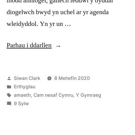
modd anniogel, gallech feddwl y byddai
diogelwch bwyd yn uchel ar yr agenda
wleidyddol. Yn yr un …
“Diwedd
Parhau i ddarllen
ffermio
Cymreig?”
Cofnodwyd
Siwan Clark
8 Mehefin 2020
ar
Cofnodwyd
Erthyglau
ar
Tagiau:
amaeth
,
Cam nesaf Cymru
,
Y Gymraeg
ar
9 Sylw
Diwedd
ffermio
Cymreig?