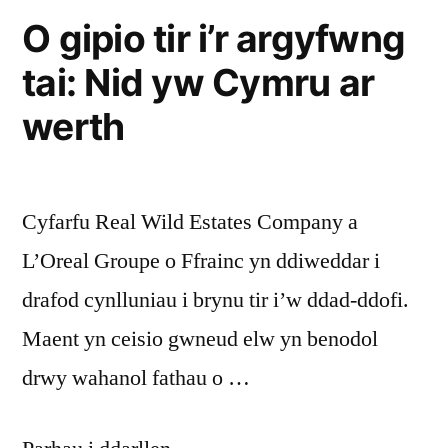
O gipio tir i’r argyfwng
tai: Nid yw Cymru ar
werth
Cyfarfu Real Wild Estates Company a
L’Oreal Groupe o Ffrainc yn ddiweddar i
drafod cynlluniau i brynu tir i’w ddad-ddofi.
Maent yn ceisio gwneud elw yn benodol
drwy wahanol fathau o …
“O