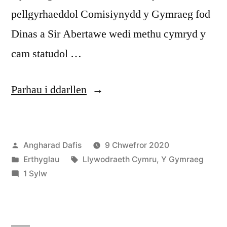
pellgyrhaeddol Comisiynydd y Gymraeg fod
Dinas a Sir Abertawe wedi methu cymryd y
cam statudol …
“Gwers
Parhau i ddarllen
galed
Felindre:
Cofnodwyd
Angharad Dafis
9 Chwefror 2020
galw
ar
Cofnodwyd
Tagiau:
Erthyglau
Llywodraeth Cymru
,
Y Gymraeg
am
ar
ar
1 Sylw
gyfundrefn
Gwers
galed
gadarn
Felindre: