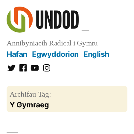
Mynd
i'r
cynnwys
Annibyniaeth Radical i Gymru
Hafan
Egwyddorion
English
Twitter
Facebook
YouTube
Instagram
Archifau Tag:
Y Gymraeg