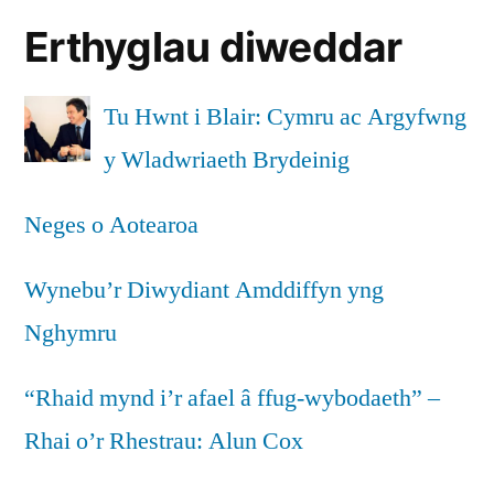
i
galw
Erthyglau diweddar
am
warchod
gyfundrefn
ysgolion
gadarn
Tu Hwnt i Blair: Cymru ac Argyfwng
Cymraeg
i
y Wladwriaeth Brydeinig
warchod
gwledig”
ysgolion
Neges o Aotearoa
Cymraeg
gwledig
Wynebu’r Diwydiant Amddiffyn yng
Nghymru
“Rhaid mynd i’r afael â ffug-wybodaeth” –
Rhai o’r Rhestrau: Alun Cox