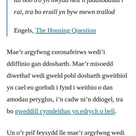
tai bob tro yn nwydd neu’n fuddsoddiad i
rai, tra bo eraill yn byw mewn trallod
Engels,
The Housing Question
Mae’r argyfwng coronafeirws wedi’i
ddiffinio gan ddosbarth. Mae’r misoedd
diwethaf wedi gweld pobl dosbarth gweithiol
yn cael eu gorfodi i fynd i weithio o dan
amodau peryglus, i’n cadw ni’n ddiogel, tra
bo
gweddill cymdeithas yn edrych o bell
.
Un o’r prif feysydd lle mae’r argyfwng wedi