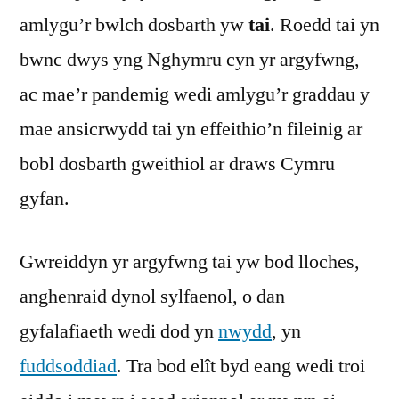
amlygu’r bwlch dosbarth yw
tai
. Roedd tai yn
bwnc dwys yng Nghymru cyn yr argyfwng,
ac mae’r pandemig wedi amlygu’r graddau y
mae ansicrwydd tai yn effeithio’n fileinig ar
bobl dosbarth gweithiol ar draws Cymru
gyfan.
Gwreiddyn yr argyfwng tai yw bod lloches,
anghenraid dynol sylfaenol, o dan
gyfalafiaeth wedi dod yn
nwydd
, yn
fuddsoddiad
. Tra bod elît byd eang wedi troi