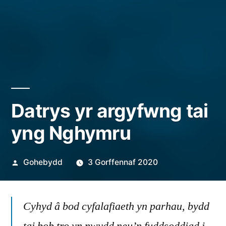
Datrys yr argyfwng tai
yng Nghymru
Cofnodwyd
Gohebydd
3 Gorffennaf 2020
ar
Cyhyd â bod cyfalafiaeth yn parhau, bydd