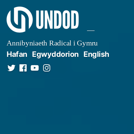
Mynd
i'r
cynnwys
Annibyniaeth Radical i Gymru
Hafan
Egwyddorion
English
Twitter
Facebook
YouTube
Instagram