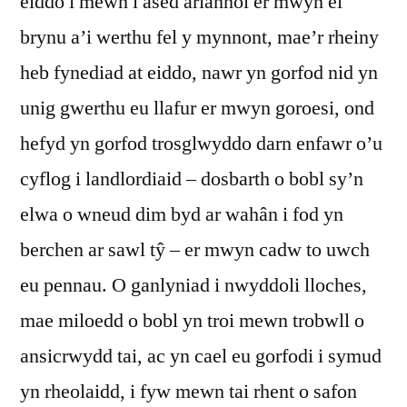
eiddo i mewn i ased ariannol er mwyn ei
brynu a’i werthu fel y mynnont, mae’r rheiny
heb fynediad at eiddo, nawr yn gorfod nid yn
unig gwerthu eu llafur er mwyn goroesi, ond
hefyd yn gorfod trosglwyddo darn enfawr o’u
cyflog i landlordiaid – dosbarth o bobl sy’n
elwa o wneud dim byd ar wahân i fod yn
berchen ar sawl tŷ – er mwyn cadw to uwch
eu pennau. O ganlyniad i nwyddoli lloches,
mae miloedd o bobl yn troi mewn trobwll o
ansicrwydd tai, ac yn cael eu gorfodi i symud
yn rheolaidd, i fyw mewn tai rhent o safon